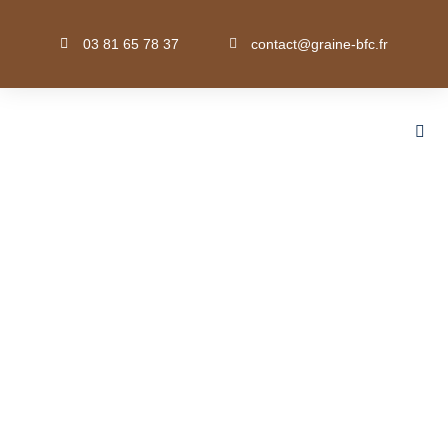
03 81 65 78 37
contact@graine-bfc.fr
Biodiversité (Faune · Démarches...) · Développement durabl
(objectifs · Ecocitoyenneté/Ecoresponsabité/Ecoconsommation ·
dehors · Environnement (Protection de
l'environnement · Environnement sonore · Environnement
urbain · Etc.) · Flore) · Généralités EEDD · Méthodes pédagogi
A l’école de la nature, on sort !