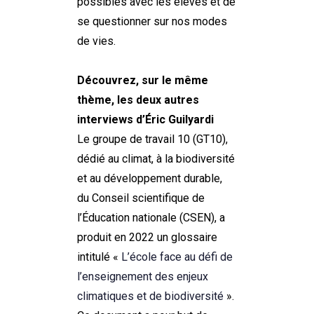
possibles avec les élèves et de
se questionner sur
nos modes
de vies
.
Découvrez
, sur le même
thème, les deux autres
interviews
d’
É
ric
Guilyardi
Le groupe de travail 10 (GT10),
dédié au climat, à la biodiversité
et au développement durable,
du
C
onseil
scientifique de
l’Éducation nationale (CSEN
)
,
a
produit en 2022 un glossaire
intitulé «
L’école face au défi de
l’enseignement des enjeux
climatiques et de biodiversité
».