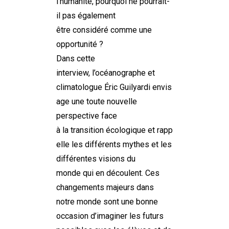
l’humanité,
pourquoi
ne pourrait-
il pas également
être
considéré
comme une
opportunité ?
Dans cette
interview,
l’océanographe et
climatologue
É
ric
Guilyard
i
envis
age une
toute
nouvelle
perspective
face
à
la
transition
écologique
et
rapp
elle
les différents mythes et les
différentes visions du
monde
qui
en découlent
.
Ces
changements majeurs dans
notre monde sont une bonne
occasion d
’imaginer les futurs