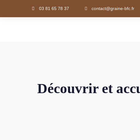
03 81 65 78 37
contact@graine-bfc.fr
Découvrir et accue