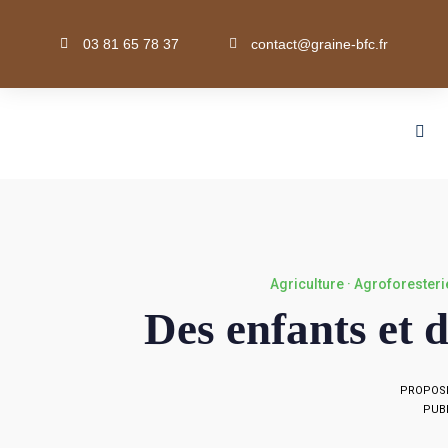
03 81 65 78 37
contact@graine-bfc.fr
Agriculture · Agroforesteri
Des enfants et 
PROPOSÉ
PUBL