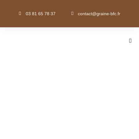
03 81 65 78 37
contact@graine-bfc.fr
Généralités EEDD · Méthodes pédagogiques
L’approche sensible en éducation
à la nature
PROPOSÉ PAR G.MERLET@GRAINE-BFC.FR
PUBLIÉ LE 4 AVRIL 2024