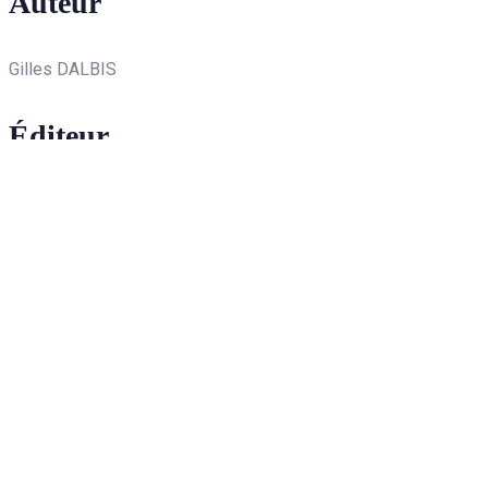
Auteur
Gilles DALBIS
Éditeur
L'entretemps / arts immédiats
Description
Cette promenade nous fait entrer dans un univers magique, la N
qui construit ses instruments… qui les racle, les caresse, les s
dans le monde de l’Arbre qui nous révèle le xylophone, le bam
Public(s)