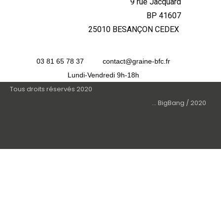
9 rue Jacquard
BP 41607
25010 BESANÇON CEDEX
03 81 65 78 37
contact@graine-bfc.fr
Lundi-Vendredi 9h-18h
Tous droits réservés 2020
... BigBang / 2020