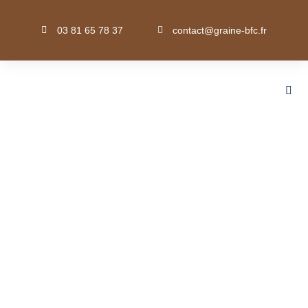
03 81 65 78 37
contact@graine-bfc.fr
Climat-changement climatique (adaptation,
atténuation) · Développement durable (objectifs,
démarches...) · Ecocitoyenneté/Ecoresponsabité/Ecoconsomma
Mobiliser la société à travers le
prisme de l’imaginaire