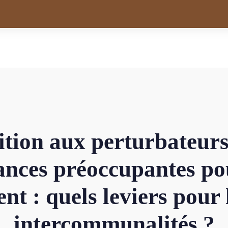
ition aux perturbateurs
ances préoccupantes pou
t : quels leviers pour le
intercommunalités ?