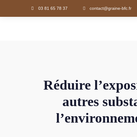
03 81 65 78 37
contact@graine-bfc.fr
Réduire l’expos
autres subst
l’environnemen