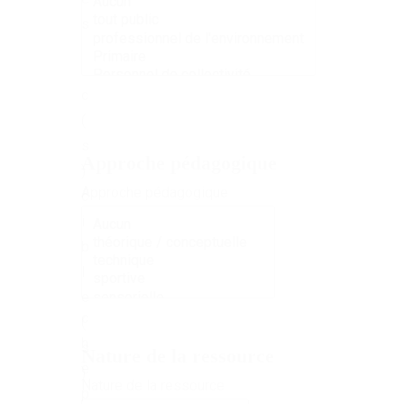
b
s
l
i
c
(
s
Approche pédagogique
)
A
Approche pédagogique
c
p
i
p
b
r
l
o
e
c
(
h
s
Nature de la ressource
e
)
N
Nature de la ressource
p