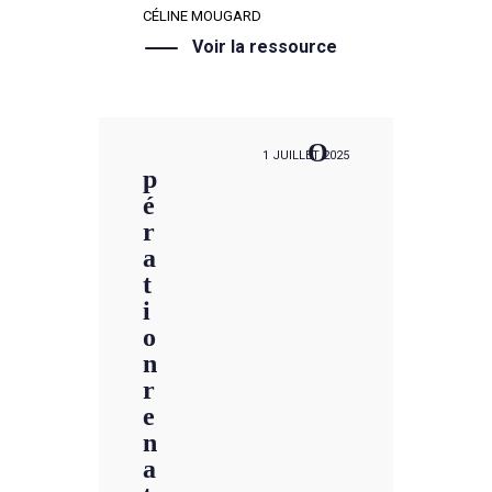
CÉLINE MOUGARD
Voir la ressource
O
1 JUILLET 2025
p
é
r
a
t
i
o
n
r
e
n
a