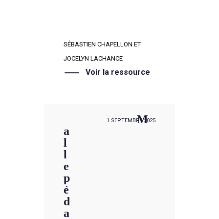
durable • Santé
Environnement
SÉBASTIEN CHAPELLON ET
JOCELYN LACHANCE
Voir la ressource
M
1 SEPTEMBRE 2025
a
l
l
e
p
é
d
a