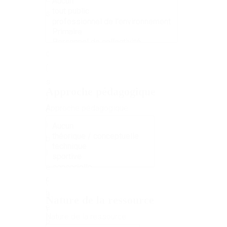
b
s
l
i
c
(
s
Approche pédagogique
)
A
Approche pédagogique
c
p
i
p
b
r
l
o
e
c
(
h
s
Nature de la ressource
e
)
N
Nature de la ressource
p