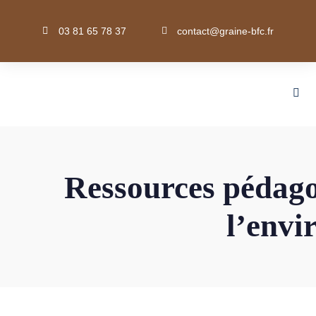
03 81 65 78 37
contact@graine-bfc.fr
Ressources pédago
l’env