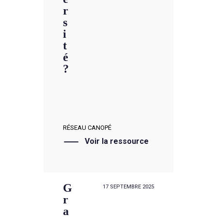
r
s
i
t
é
?
Biodiversité •
Santé
Environnement
RÉSEAU CANOPÉ
Voir la ressource
G
17 SEPTEMBRE 2025
r
a