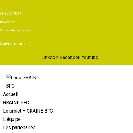
03 81 65 78 37
Newsletter
Espace de connexion
Suivez-nous sur :
Linkedin
Facebook
Youtube
Accueil
GRAINE BFC
Le projet – GRAINE BFC
L’équipe
Les partenaires