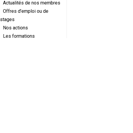
Actualités de nos membres
Offres d’emploi ou de
stages
Nos actions
Les formations
Formation en éducation à la
nature et à l’environnement
Formations diplômantes
Formations du GRAINE BFC
Animation des commissions
Journée d’Échange de
Pratiques
Éducation Santé-
Environnement
Éducation à l’alimentation
École Dehors