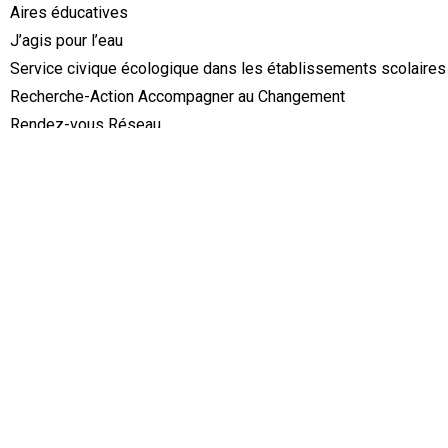
Aires éducatives
J’agis pour l’eau
Service civique écologique dans les établissements scolaires
Recherche-Action Accompagner au Changement
Rendez-vous Réseau
Expéditions Tourbières
Communiquer
Ressources
Le projet
Les ressources
Contact
Menu
Accueil
GRAINE BFC
Le projet – GRAINE BFC
L’équipe